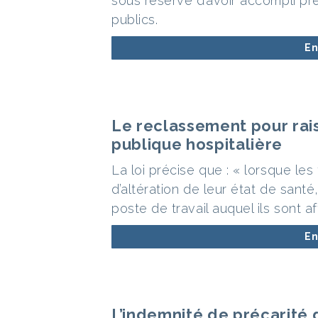
sous réserve d’avoir accompli pr
publics.
En
Le reclassement pour rai
publique hospitalière
La loi précise que : « lorsque les
d’altération de leur état de santé,
poste de travail auquel ils sont a
En
L’indemnité de précarité