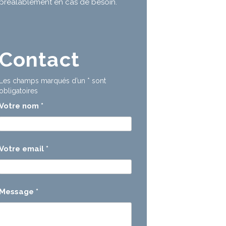
préalablement en cas de besoin.
Contact
Les champs marqués d’un
*
sont
obligatoires
Votre nom
*
Votre email
*
Message
*