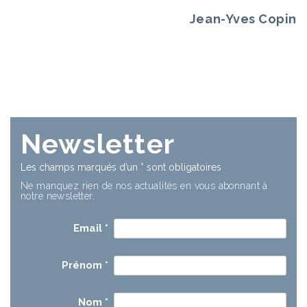
Jean-Yves Copin
Newsletter
Les champs marqués d’un
*
sont obligatoires
Ne manquez rien de nos actualités en vous abonnant à
notre newsletter.
Email
*
Prénom
*
Nom
*