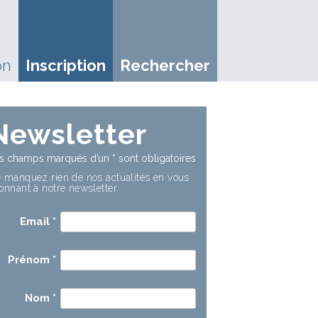
on
Inscription
Rechercher
Newsletter
s champs marqués d’un
*
sont obligatoires
 manquez rien de nos actualités en vous
onnant à notre newsletter.
Email
*
Prénom
*
Nom
*