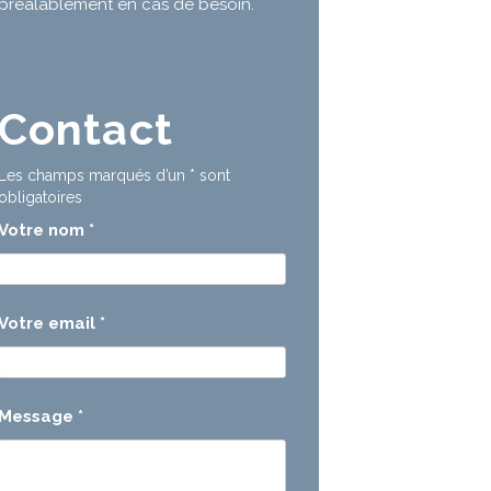
préalablement en cas de besoin.
Contact
Les champs marqués d’un
*
sont
obligatoires
Votre nom
*
Votre email
*
Message
*