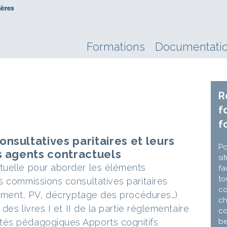
Formations
Documentati
R
f
f
nsultatives paritaires et leurs
Po
s agents contractuels
si
tuelle pour aborder les éléments
fa
to
s commissions consultatives paritaires
co
nnement, PV, décryptage des procédures…)
ch
des livres I et II de la partie réglementaire
co
tés pédagogiques Apports cognitifs
be