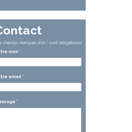
Contact
s champs marqués d’un
*
sont obligatoires
otre nom
*
tre email
*
essage
*