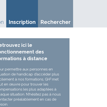
on
Inscription
Rechercher
etrouvez ici le
onctionnement des
ormations à distance
ur permettre aux personnes en
tuation de handicap d’accéder plus
3
cilement à nos formations, GH
met
ut en œuvre pour trouver les
mpensations les plus adaptées à
aque situation. N’hésitez pas à nous
ntacter préalablement en cas de
soin.