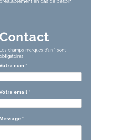
préalablement en cas de besoin.
Contact
Les champs marqués d’un
*
sont
obligatoires
Votre nom
*
Votre email
*
Message
*