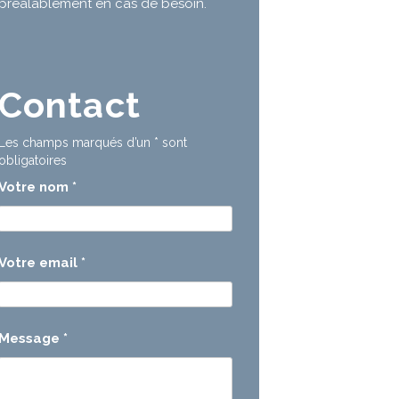
préalablement en cas de besoin.
Contact
Les champs marqués d’un
*
sont
obligatoires
Votre nom
*
Votre email
*
Message
*