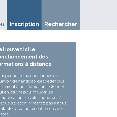
on
Inscription
Rechercher
etrouvez ici le
onctionnement des
ormations à distance
ur permettre aux personnes en
tuation de handicap d’accéder plus
3
cilement à nos formations, GH
met
ut en œuvre pour trouver les
mpensations les plus adaptées à
aque situation. N’hésitez pas à nous
ntacter préalablement en cas de
soin.