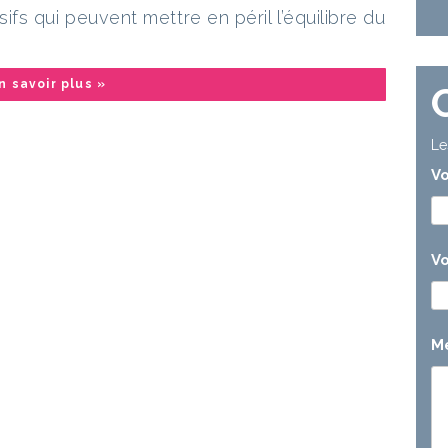
s qui peuvent mettre en péril l’équilibre du
n savoir plus »
Le
V
Vo
M