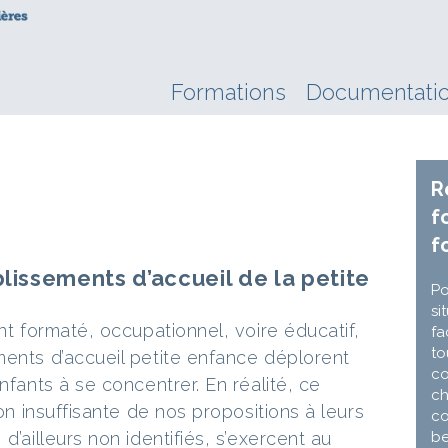
Formations
Documentati
R
f
f
blissements d’accueil de la petite
Po
si
ent formaté, occupationnel, voire éducatif,
fa
to
ments d’accueil petite enfance déplorent
co
nfants à se concentrer. En réalité, ce
ch
ion insuffisante de nos propositions à leurs
co
d’ailleurs non identifiés, s’exercent au
be