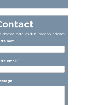
Contact
s champs marqués d’un
*
sont obligatoires
otre nom
*
tre email
*
essage
*