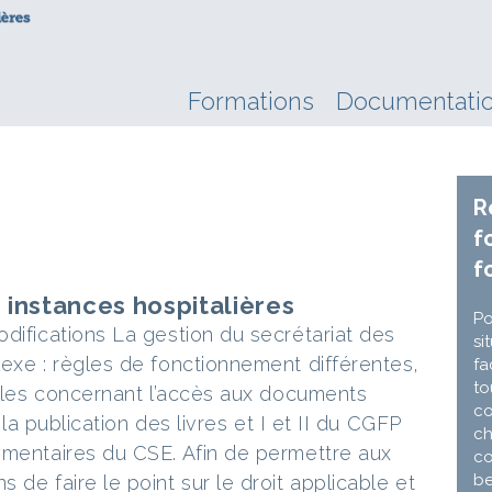
Formations
Documentati
R
f
f
 instances hospitalières
Po
difications La gestion du secrétariat des
si
lexe : règles de fonctionnement différentes,
fa
to
ègles concernant l’accès aux documents
co
, la publication des livres et I et II du CGFP
ch
ementaires du CSE. Afin de permettre aux
co
be
 de faire le point sur le droit applicable et