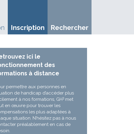
on
Inscription
Rechercher
etrouvez ici le
onctionnement des
ormations à distance
ur permettre aux personnes en
tuation de handicap d’accéder plus
3
cilement à nos formations, GH
met
ut en œuvre pour trouver les
mpensations les plus adaptées à
aque situation. N’hésitez pas à nous
ntacter préalablement en cas de
soin.