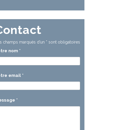
Contact
s champs marqués d’un
*
sont obligatoires
otre nom
*
tre email
*
essage
*