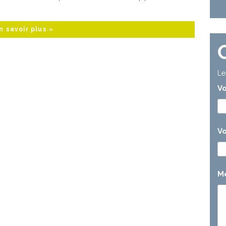
n savoir plus »
Le
V
Vo
M