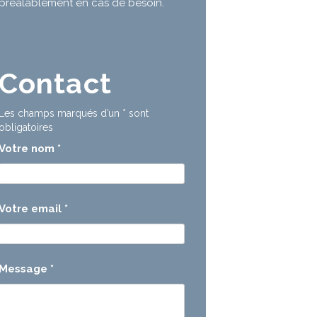
préalablement en cas de besoin.
Contact
Les champs marqués d’un
*
sont
obligatoires
Votre nom
*
Votre email
*
Message
*