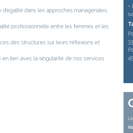
•
e d’égalité dans les approches managériales,
s
Ta
alité professionnelle entre les femmes et les
P
3
ces des structures sur leurs réflexions et
P
4
 en lien avec la singularité de nos services
Le
V