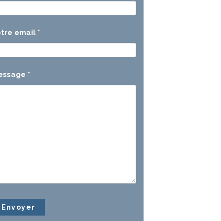
tre email
*
essage
*