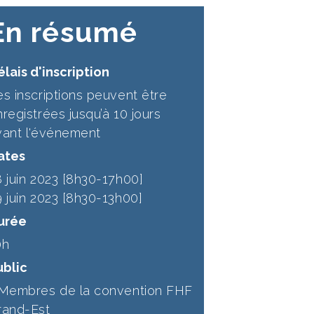
En résumé
lais d'inscription
es inscriptions peuvent être
registrées jusqu’à 10 jours
vant l'événement
ates
8 juin 2023 [8h30-17h00]
9 juin 2023 [8h30-13h00]
urée
0h
ublic
 Membres de la convention FHF
rand-Est