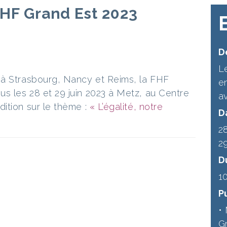
HF Grand Est 2023
Dé
L
 à Strasbourg, Nancy et Reims, la FHF
en
s les 28 et 29 juin 2023 à Metz, au Centre
a
ition sur le thème :
« L’égalité, notre
D
2
2
D
1
P
•
G