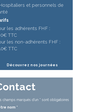
 Hospitaliers et personnels de
anté
rifs
our les adhérents FHF :
30€ TTC
our les non-adhérents FHF :
50€ TTC
Découvrez nos journées
Contact
s champs marqués d’un
*
sont obligatoires
otre nom
*