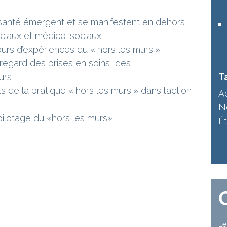
e santé émergent et se manifestent en dehors
ociaux et médico-sociaux
ours d’expériences du « hors les murs »
u regard des prises en soins, des
urs
Ta
s de la pratique « hors les murs » dans l’action
A
N
 pilotage du «hors les murs»
É
Le