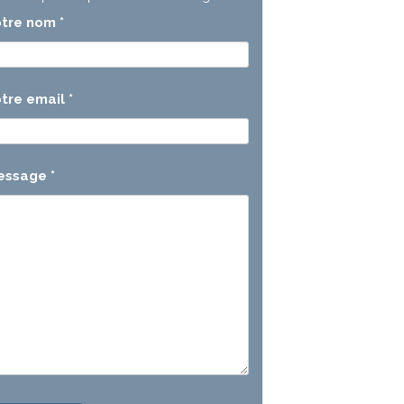
otre nom
*
tre email
*
essage
*