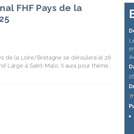
nal FHF Pays de la
25
Dé
L
en
a
s de la Loire/Bretagne se déroulera le 26
d Large à Saint-Malo. Il aura pour thème :
D
2
D
7
P