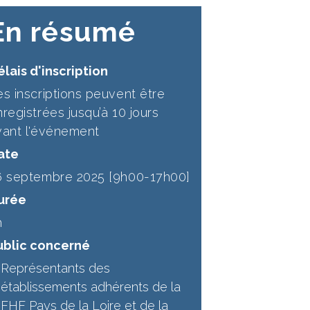
En résumé
lais d'inscription
es inscriptions peuvent être
registrées jusqu’à 10 jours
vant l'événement
ate
6 septembre 2025 [9h00-17h00]
urée
h
ublic concerné
Représentants des
établissements adhérents de la
FHF Pays de la Loire et de la