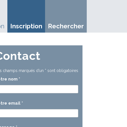
on
Inscription
Rechercher
Contact
s champs marqués d’un
*
sont obligatoires
otre nom
*
tre email
*