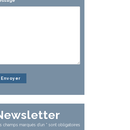
essage
*
Newsletter
s champs marqués d’un
*
sont obligatoires