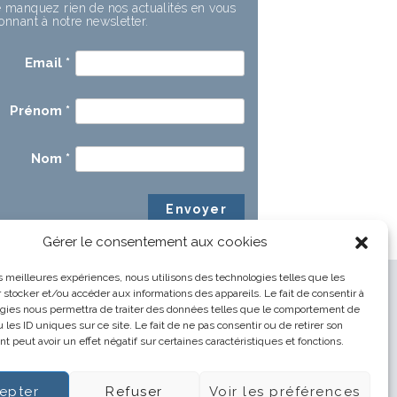
 manquez rien de nos actualités en vous
onnant à notre newsletter.
Email
*
Prénom
*
Nom
*
Gérer le consentement aux cookies
les meilleures expériences, nous utilisons des technologies telles que les
 stocker et/ou accéder aux informations des appareils. Le fait de consentir à
gies nous permettra de traiter des données telles que le comportement de
 les ID uniques sur ce site. Le fait de ne pas consentir ou de retirer son
 peut avoir un effet négatif sur certaines caractéristiques et fonctions.
epter
Refuser
Voir les préférences