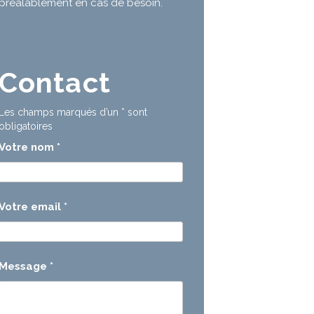
préalablement en cas de besoin.
Contact
Les champs marqués d’un
*
sont
obligatoires
Votre nom
*
Votre email
*
Message
*