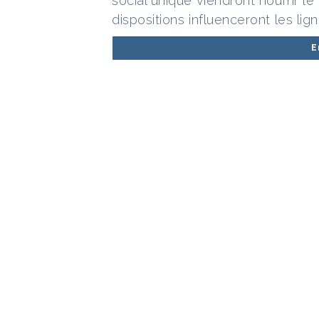
social unique viendront nourrir le 
dispositions influenceront les lig
E