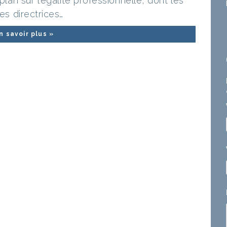
plan sur l’égalité professionnelle, dont les
nes directrices…
n savoir plus »