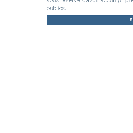
sous réserve d’avoir accompli pr
publics.
E