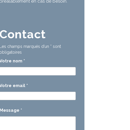
préalablement en cas de besoin.
Contact
Les champs marqués d’un
*
sont
obligatoires
Votre nom
*
Votre email
*
Message
*