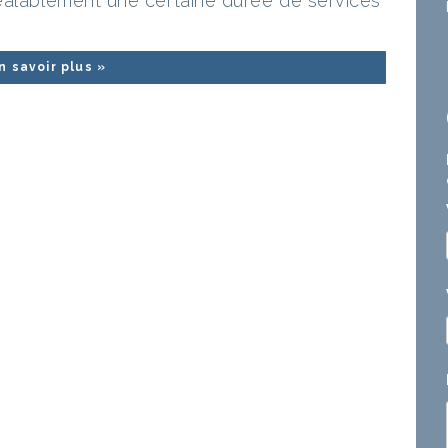
éalablement une certaine durée de services
n savoir plus »