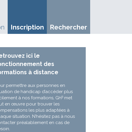
on
Inscription
Rechercher
etrouvez ici le
onctionnement des
ormations à distance
ur permettre aux personnes en
tuation de handicap d’accéder plus
3
cilement à nos formations, GH
met
ut en œuvre pour trouver les
mpensations les plus adaptées à
aque situation. N’hésitez pas à nous
ntacter préalablement en cas de
soin.