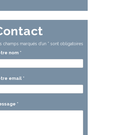
Contact
s champs marqués d’un
*
sont obligatoires
otre nom
*
tre email
*
essage
*