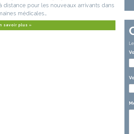
 à distance pour les nouveaux arrivants dans
umaines médicales…
n savoir plus »
Le
V
Vo
M