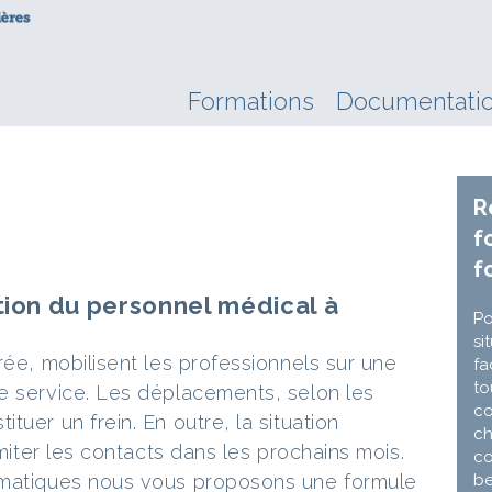
Formations
Documentati
R
f
f
tion du personnel médical à
Po
si
rée, mobilisent les professionnels sur une
fa
to
e service. Les déplacements, selon les
co
tuer un frein. En outre, la situation
ch
imiter les contacts dans les prochains mois.
co
ématiques nous vous proposons une formule
be