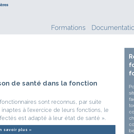
Formations
Documentati
R
f
f
son de santé dans la fonction
Po
si
fa
 fonctionnaires sont reconnus, par suite
to
 inaptes à l’exercice de leurs fonctions, le
co
ffectés est adapté à leur état de santé ».
ch
co
n savoir plus »
be