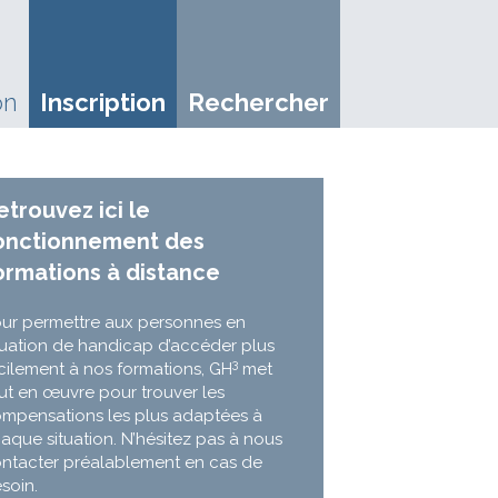
on
Inscription
Rechercher
etrouvez ici le
onctionnement des
ormations à distance
ur permettre aux personnes en
tuation de handicap d’accéder plus
3
cilement à nos formations, GH
met
ut en œuvre pour trouver les
mpensations les plus adaptées à
aque situation. N’hésitez pas à nous
ntacter préalablement en cas de
soin.