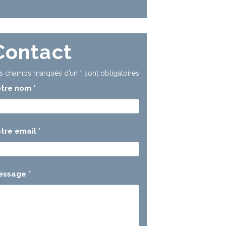
Contact
s champs marqués d’un
*
sont obligatoires
otre nom
*
tre email
*
essage
*