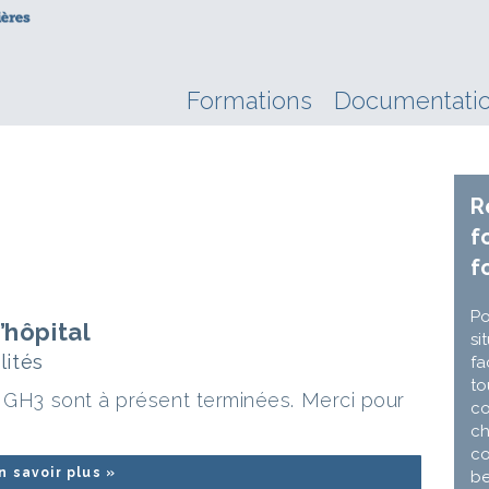
Formations
Documentati
R
f
f
Po
’hôpital
si
lités
fa
to
e GH3 sont à présent terminées. Merci pour
co
ch
co
n savoir plus »
be