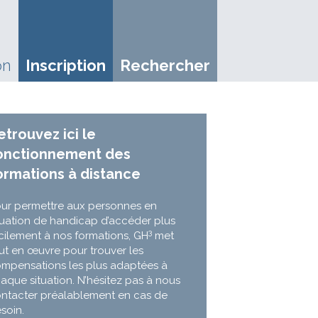
on
Inscription
Rechercher
etrouvez ici le
onctionnement des
ormations à distance
ur permettre aux personnes en
tuation de handicap d’accéder plus
3
cilement à nos formations, GH
met
ut en œuvre pour trouver les
mpensations les plus adaptées à
aque situation. N’hésitez pas à nous
ntacter préalablement en cas de
soin.