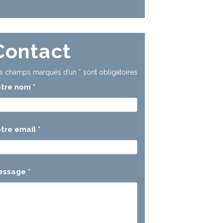
Contact
s champs marqués d’un
*
sont obligatoires
otre nom
*
tre email
*
essage
*