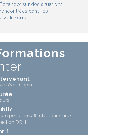
Échanger sur des situations
rencontrées dans les
établissements
Formations
inter
ntervenant
an-Yves Copin
urée
jours
ublic
ute personne affectée dans une
rection DRH
arif