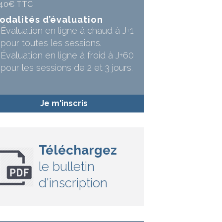
140€ TTC
odalités d’évaluation
Évaluation en ligne à chaud à J+1
pour toutes les sessions.
Évaluation en ligne à froid à J+60
pour les sessions de 2 et 3 jours.
Je m'inscris
Téléchargez
le bulletin
d'inscription