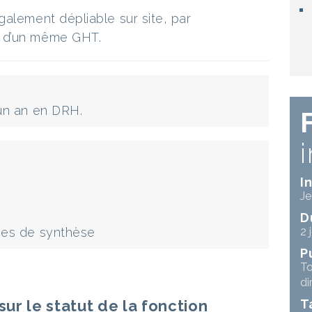
galement dépliable sur site, par
 d’un même GHT.
 un an en DRH.
I
Je
D
ches de synthèse
2 
P
To
di
sur le statut de la fonction
T