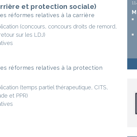
1
rière et protection sociale)
M
s réformes relatives à la carrière
plication (concours, concours droits de remord,
etour sur les LDJ)
atives
s réformes relatives à la protection
plication (temps partiel thérapeutique, CITS,
tude et PPR)
atives