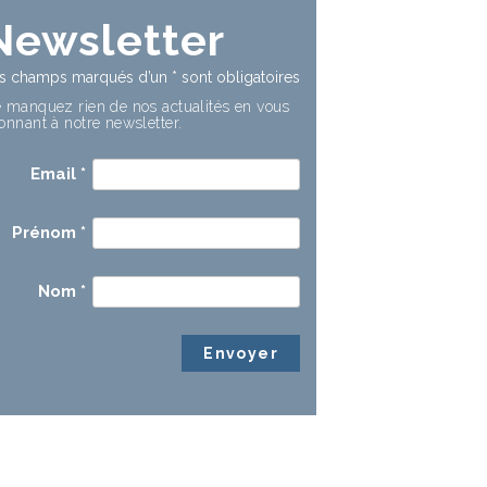
Newsletter
s champs marqués d’un
*
sont obligatoires
 manquez rien de nos actualités en vous
onnant à notre newsletter.
Email
*
Prénom
*
Nom
*