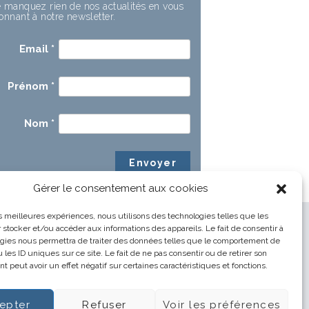
 manquez rien de nos actualités en vous
onnant à notre newsletter.
Email
*
Prénom
*
Nom
*
Gérer le consentement aux cookies
les meilleures expériences, nous utilisons des technologies telles que les
 stocker et/ou accéder aux informations des appareils. Le fait de consentir à
gies nous permettra de traiter des données telles que le comportement de
 les ID uniques sur ce site. Le fait de ne pas consentir ou de retirer son
 peut avoir un effet négatif sur certaines caractéristiques et fonctions.
epter
Refuser
Voir les préférences