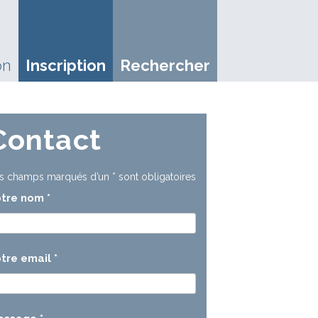
on
Inscription
Rechercher
Contact
s champs marqués d’un
*
sont obligatoires
otre nom
*
tre email
*