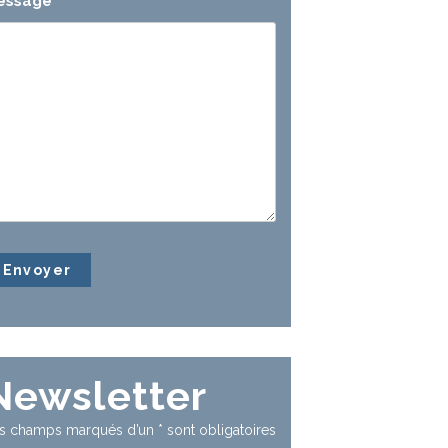
essage
*
Newsletter
s champs marqués d’un
*
sont obligatoires