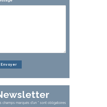
essage
*
Newsletter
s champs marqués d’un
*
sont obligatoires