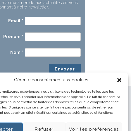
 manquez rien de nos actualités en vous
onnant à notre newsletter.
Email
*
Prénom
*
Nom
*
Gérer le consentement aux cookies
les meilleures expériences, nous utilisons des technologies telles que les
 stocker et/ou accéder aux informations des appareils. Le fait de consentir à
gies nous permettra de traiter des données telles que le comportement de
 les ID uniques sur ce site. Le fait de ne pas consentir ou de retirer son
 peut avoir un effet négatif sur certaines caractéristiques et fonctions.
epter
Refuser
Voir les préférences