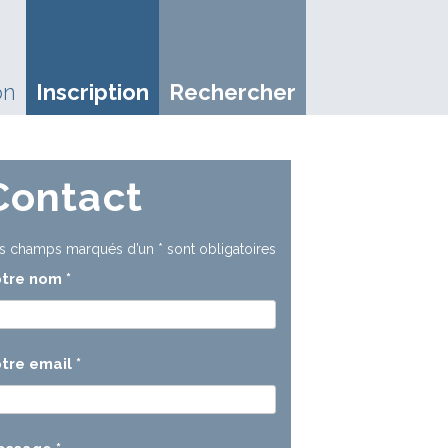
on
Inscription
Rechercher
Contact
s champs marqués d’un
*
sont obligatoires
otre nom
*
tre email
*