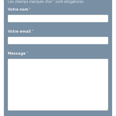
Les champs marqués d’un
*
sont obligatoires
Votre nom
*
Votre email
*
Message
*