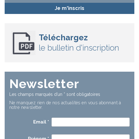
Je m'inscris
Téléchargez
le bulletin d'inscription
Newsletter
Les champs marqués d’un
*
sont obligatoires
Ne manquez rien de nos actualités en vous abonnant à
notre newsletter.
Email
*
Prénom
*