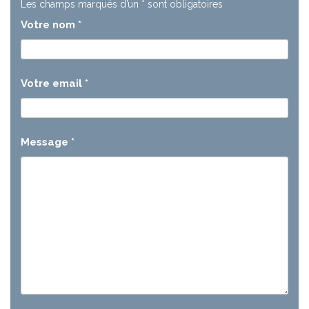
Les champs marqués d’un
*
sont obligatoires
Votre nom
*
Votre email
*
Message
*