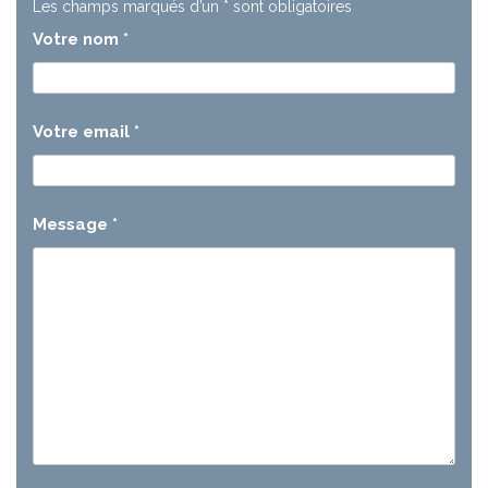
Les champs marqués d’un
*
sont obligatoires
Votre nom
*
Votre email
*
Message
*