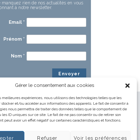
 manquez rien de nos actualités en vous
onnant à notre newsletter.
Email
*
Prénom
*
Nom
*
Gérer le consentement aux cookies
les meilleures expériences, nous utilisons des technologies telles que les
 stocker et/ou accéder aux informations des appareils. Le fait de consentir à
gies nous permettra de traiter des données telles que le comportement de
 les ID uniques sur ce site. Le fait de ne pas consentir ou de retirer son
 peut avoir un effet négatif sur certaines caractéristiques et fonctions.
epter
Refuser
Voir les préférences