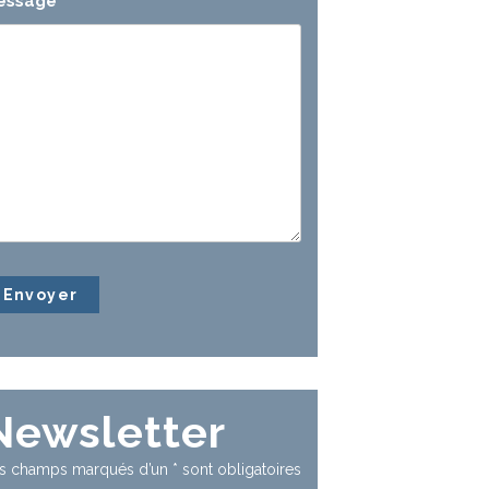
essage
*
Newsletter
s champs marqués d’un
*
sont obligatoires