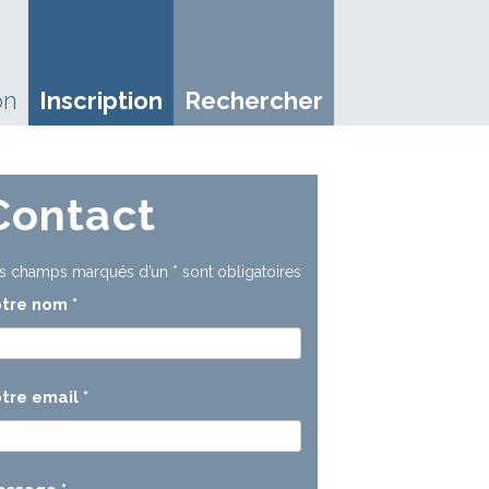
on
Inscription
Rechercher
Contact
s champs marqués d’un
*
sont obligatoires
otre nom
*
tre email
*