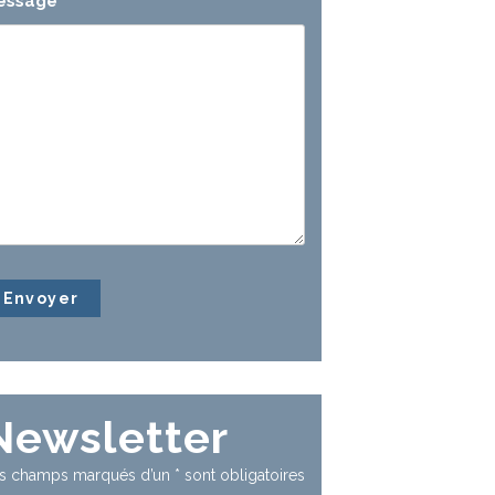
essage
*
Newsletter
s champs marqués d’un
*
sont obligatoires