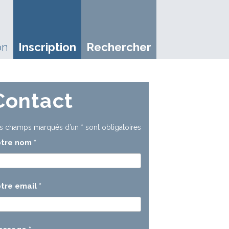
on
Inscription
Rechercher
Contact
s champs marqués d’un
*
sont obligatoires
otre nom
*
tre email
*