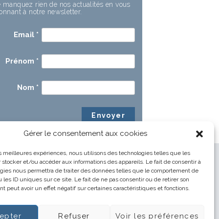
 manquez rien de nos actualités en vous
onnant à notre newsletter.
Email
*
Prénom
*
Nom
*
Gérer le consentement aux cookies
les meilleures expériences, nous utilisons des technologies telles que les
 stocker et/ou accéder aux informations des appareils. Le fait de consentir à
gies nous permettra de traiter des données telles que le comportement de
 les ID uniques sur ce site. Le fait de ne pas consentir ou de retirer son
 peut avoir un effet négatif sur certaines caractéristiques et fonctions.
epter
Refuser
Voir les préférences