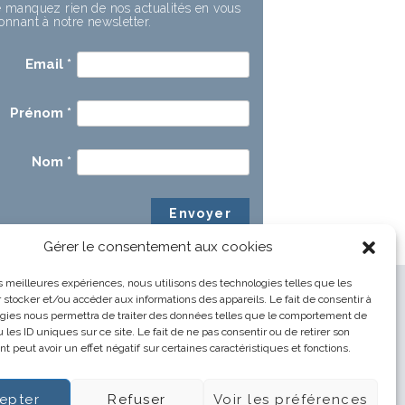
 manquez rien de nos actualités en vous
onnant à notre newsletter.
Email
*
Prénom
*
Nom
*
Gérer le consentement aux cookies
les meilleures expériences, nous utilisons des technologies telles que les
 stocker et/ou accéder aux informations des appareils. Le fait de consentir à
gies nous permettra de traiter des données telles que le comportement de
 les ID uniques sur ce site. Le fait de ne pas consentir ou de retirer son
 peut avoir un effet négatif sur certaines caractéristiques et fonctions.
epter
Refuser
Voir les préférences