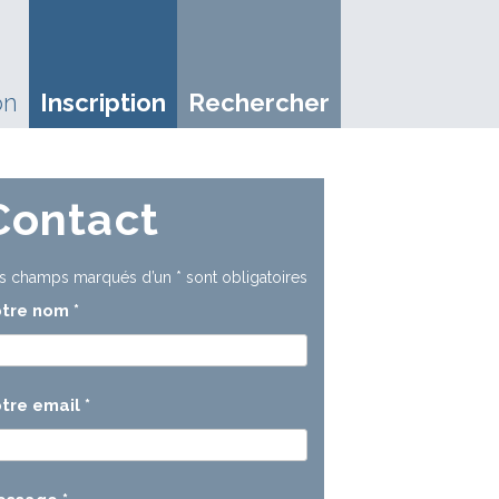
on
Inscription
Rechercher
Contact
s champs marqués d’un
*
sont obligatoires
otre nom
*
tre email
*