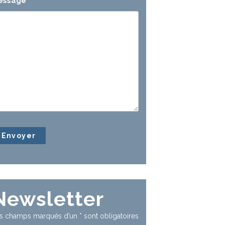
essage
*
Newsletter
s champs marqués d’un
*
sont obligatoires