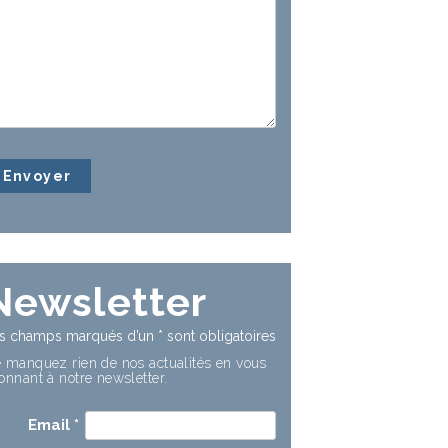
Newsletter
s champs marqués d’un
*
sont obligatoires
 manquez rien de nos actualités en vous
onnant à notre newsletter.
Email
*