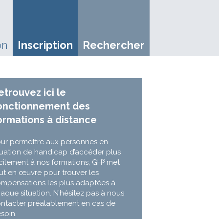
on
Inscription
Rechercher
etrouvez ici le
onctionnement des
ormations à distance
ur permettre aux personnes en
tuation de handicap d’accéder plus
3
cilement à nos formations, GH
met
ut en œuvre pour trouver les
mpensations les plus adaptées à
aque situation. N’hésitez pas à nous
ntacter préalablement en cas de
soin.