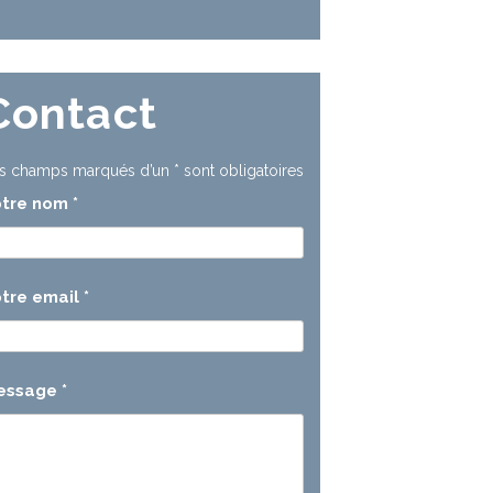
Contact
s champs marqués d’un
*
sont obligatoires
otre nom
*
tre email
*
essage
*