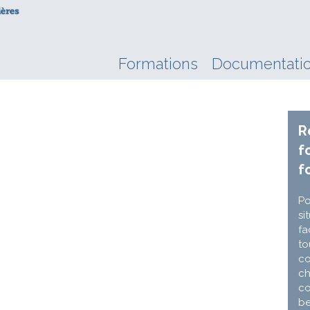
Formations
Documentati
R
f
f
Po
si
fa
to
co
ch
co
be