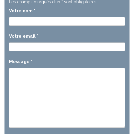
Les champs marqués d’un
*
sont obligatoires
Votre nom
*
Votre email
*
Message
*