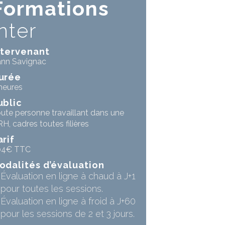
Formations
inter
ntervenant
nn Savignac
urée
heures
ublic
ute personne travaillant dans une
H, cadres toutes filières
arif
04€ TTC
odalités d’évaluation
Évaluation en ligne à chaud à J+1
pour toutes les sessions.
Évaluation en ligne à froid à J+60
pour les sessions de 2 et 3 jours.