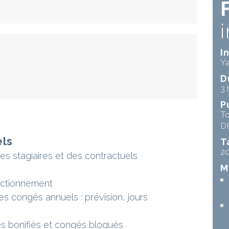
I
Ya
D
3 
P
To
DR
els
T
2
des stagiaires et des contractuels
M
actionnement
s congés annuels : prévision, jours
s bonifiés et congés bloqués