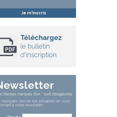
Je m'inscris
Téléchargez
le bulletin
d'inscription
Newsletter
s champs marqués d’un
*
sont obligatoires
 manquez rien de nos actualités en vous
onnant à notre newsletter.