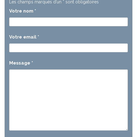
Les champs marqués d’un
*
sont obligatoires
Votre nom
*
Votre email
*
Message
*