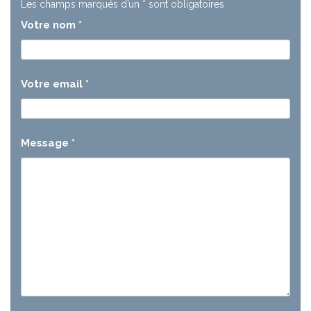
Les champs marqués d’un
*
sont obligatoires
Votre nom
*
Votre email
*
Message
*