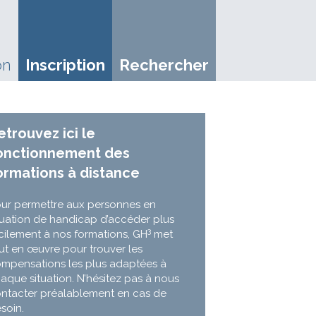
on
Inscription
Rechercher
etrouvez ici le
onctionnement des
ormations à distance
ur permettre aux personnes en
tuation de handicap d’accéder plus
3
cilement à nos formations, GH
met
ut en œuvre pour trouver les
mpensations les plus adaptées à
aque situation. N’hésitez pas à nous
ntacter préalablement en cas de
soin.