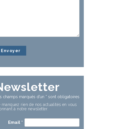
Newsletter
s champs marqués d’un
*
sont obligatoires
 manquez rien de nos actualités en vous
onnant à notre newsletter.
Email
*