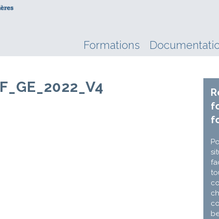
Formations
Documentati
F_GE_2022_V4
R
f
f
Po
si
fa
to
co
ch
co
be