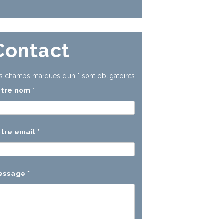
Contact
s champs marqués d’un
*
sont obligatoires
otre nom
*
tre email
*
essage
*