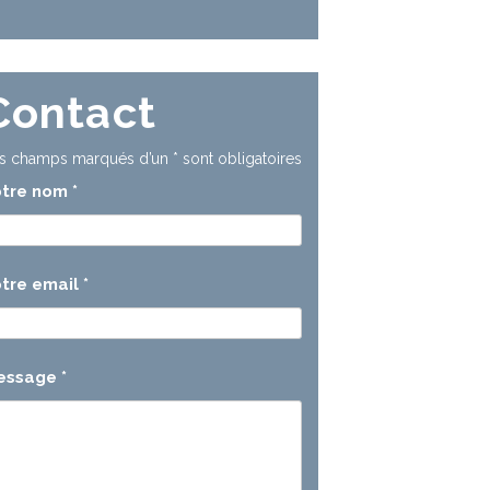
Contact
s champs marqués d’un
*
sont obligatoires
otre nom
*
tre email
*
essage
*