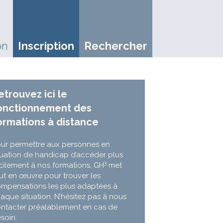
on
Inscription
Rechercher
etrouvez ici le
onctionnement des
ormations à distance
ur permettre aux personnes en
tuation de handicap d’accéder plus
3
cilement à nos formations, GH
met
ut en œuvre pour trouver les
mpensations les plus adaptées à
aque situation. N’hésitez pas à nous
ntacter préalablement en cas de
soin.