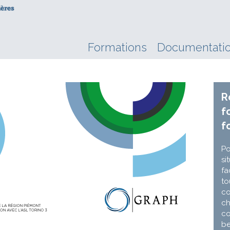
Formations
Documentati
R
f
f
Po
si
fa
to
co
ch
co
be